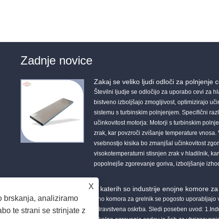
Zadnje novice
Zakaj se veliko ljudi odloči za polnjenje c
Številni ljudje se odločijo za uporabo cevi za hl
bistveno izboljšajo zmogljivost, optimizirajo u
sistemu s turbinskim polnjenjem. Specifični razl
učinkovitost motorja: Motorji s turbinskim polnj
zrak, kar povzroči zvišanje temperature vnosa.
vsebnostjo kisika bo zmanjšal učinkovitost zgo
visokotemperaturni stisnjen zrak v hladilnik, k
popolnejše zgorevanje goriva, izboljšanje izhoda
X
V katerih so industrije enojne komore za
 brskanja, analiziramo
Eno komora za grelnik se pogosto uporabljajo v 
zdravstvena oskrba. Sledi poseben uvod: 1.Indus
 te strani se strinjate z