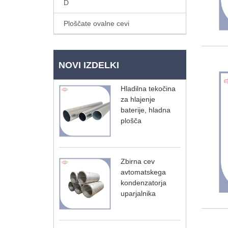
D
Ploščate ovalne cevi
NOVI IZDELKI
Hladilna tekočina
za hlajenje
baterije, hladna
plošča
Zbirna cev
avtomatskega
kondenzatorja
uparjalnika