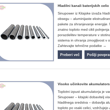
Hladilni kanali baterijskih celi
Sinupower iz Kitajske izvaža hladi
obsegu – aluminijaste ekstrudiran
pakete za shranjevanje energije. 
znatno toploto med cikli polnjenj
porazdelitev temperature v stotina
sistema in ohranja zmogljivost v o
Zahtevajte tehnične podatke →
Preberi več
Pošlji povpr
Visoko učinkovite akumulators
Toplotni izpust akumulatorja je var
Sinupower – kitajski dobavitelj vi
hladilnega sredstva – dobavlja al
toploto po vsaki celici, vzdržuje