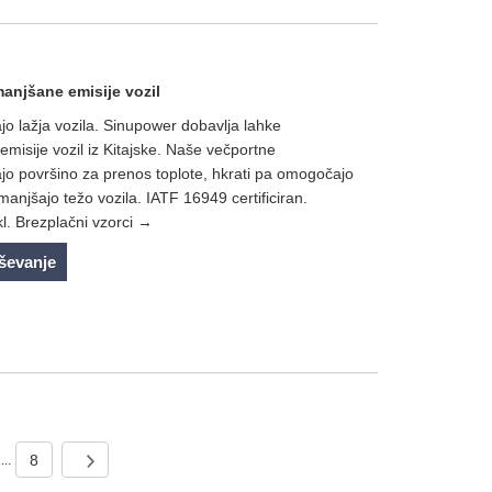
manjšane emisije vozil
ajo lažja vozila. Sinupower dobavlja lahke
emisije vozil iz Kitajske. Naše večportne
ajo površino za prenos toplote, hkrati pa omogočajo
manjšajo težo vozila. IATF 16949 certificiran.
. Brezplačni vzorci →
aševanje
8
...