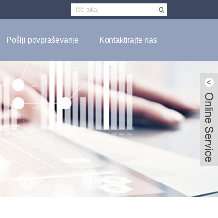
Pošlji povpraševanje
Kontaktirajte nas
Live