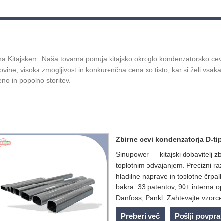
 na Kitajskem. Naša tovarna ponuja kitajsko okroglo kondenzatorsko cev 
vine, visoka zmogljivost in konkurenčna cena so tisto, kar si želi vsaka s
 in popolno storitev.
Zbirne cevi kondenzatorja D-ti
Sinupower — kitajski dobavitelj zb
toplotnim odvajanjem. Precizni ra
hladilne naprave in toplotne črpa
bakra. 33 patentov, 90+ interna 
Danfoss, Pankl. Zahtevajte vzorce
Preberi več
Pošlji povpr