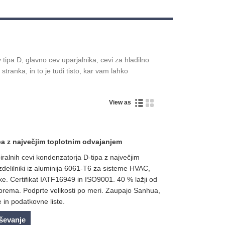
tipa D, glavno cev uparjalnika, cevi za hladilno
tranka, in to je tudi tisto, kar vam lahko
View as
pa z največjim toplotnim odvajanjem
iralnih cevi kondenzatorja D-tipa z največjim
zdelilniki iz aluminija 6061-T6 za sisteme HVAC,
lke. Certifikat IATF16949 in ISO9001. 40 % lažji od
oprema. Podprte velikosti po meri. Zaupajo Sanhua,
 in podatkovne liste.
aševanje