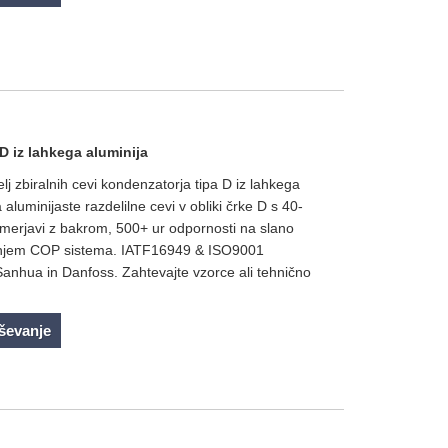
D iz lahkega aluminija
elj zbiralnih cevi kondenzatorja tipa D iz lahkega
aluminijaste razdelilne cevi v obliki črke D s 40-
merjavi z bakrom, 500+ ur odpornosti na slano
šanjem COP sistema. IATF16949 & ISO9001
 Sanhua in Danfoss. Zahtevajte vzorce ali tehnično
aševanje