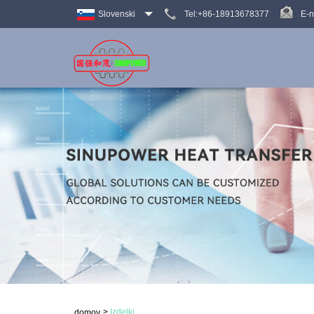
Slovenski
Tel:+86-18913678377
E-n
>
Izdelki
domov