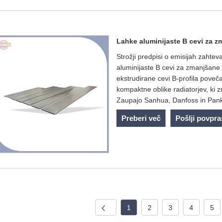
Lahke aluminijaste B cevi za z
Strožji predpisi o emisijah zahtev
aluminijaste B cevi za zmanjšane 
ekstrudirane cevi B-profila poveč
kompaktne oblike radiatorjev, ki z
Zaupajo Sanhua, Danfoss in Pankl
Preberi več
Pošlji povpr
1
2
3
4
5