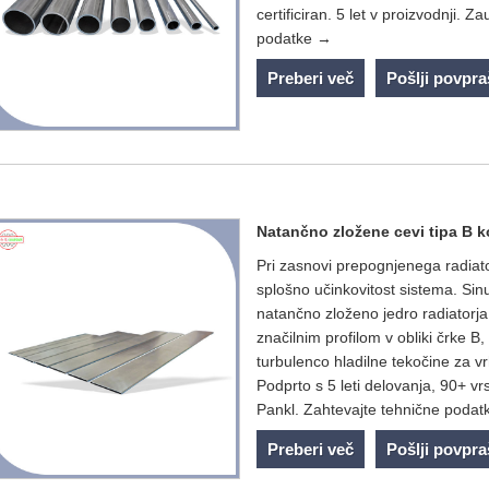
certificiran. 5 let v proizvodnji.
podatke →
Preberi več
Pošlji povpr
Natančno zložene cevi tipa B k
Pri zasnovi prepognjenega radiat
splošno učinkovitost sistema. Sin
natančno zloženo jedro radiatorja
značilnim profilom v obliki črke B
turbulenco hladilne tekočine za v
Podprto s 5 leti delovanja, 90+ v
Pankl. Zahtevajte tehnične poda
Preberi več
Pošlji povpr