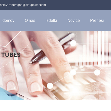
aslov:
robert.gao@sinupower.com
domov
O nas
Izdelki
Novice
Prenesi